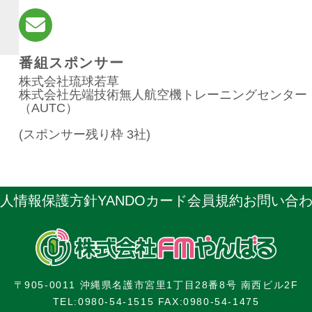
番組スポンサー
株式会社琉球若草
株式会社先端技術無人航空機トレーニングセンター
（AUTC）
(スポンサー残り枠 3社)
人情報保護方針
YANDOカード会員規約
お問い合
〒905-0011 沖縄県名護市宮里1丁目28番8号 南西ビル2F
TEL:0980-54-1515 FAX:0980-54-1475