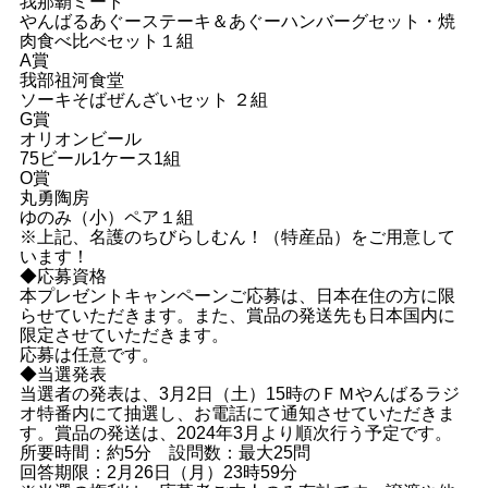
我那覇ミート
やんばるあぐーステーキ＆あぐーハンバーグセット・焼
肉食べ比べセット１組
A賞
我部祖河食堂
ソーキそばぜんざいセット ２組
G賞
オリオンビール
75ビール1ケース1組
O賞
丸勇陶房
ゆのみ（小）ペア１組
※上記、名護のちびらしむん！（特産品）をご用意して
います！
◆応募資格
本プレゼントキャンペーンご応募は、日本在住の方に限
らせていただきます。また、賞品の発送先も日本国内に
限定させていただきます。
応募は任意です。
◆当選発表
当選者の発表は、3月2日（土）15時のＦＭやんばるラジ
オ特番内にて抽選し、お電話にて通知させていただきま
す。賞品の発送は、2024年3月より順次行う予定です。
所要時間：約5分 設問数：最大25問
回答期限：2月26日（月）23時59分