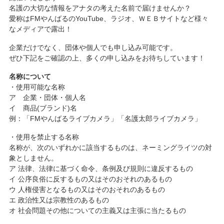
名護の大切な情報をアナタの考えた名前で届けませんか？
愛称はFMやんばるのYouTube、ラジオ、ＷＥＢサイトなど様々
なメディアで露出！
企業だけでなく、団体や個人でも申し込み可能です。
ぜひ下記をご確認の上、多くの申し込みをお待ちしています！
名称について
・使用可能な名称
ア 企業・団体・個人名
イ 商品(ブランド)名
例：「FMやんばるライブカメラ」「名護太郎ライブカメラ」
・使用を禁止する名称
名称が、次のいずれかに該当するものは、ネーミングライツの対
象としません。
ア 法律、法律に基づく命令、条例及び規則に違反するもの
イ 公序良俗に反するもの又はそのおそれのあるもの
ウ 人権侵害となるもの又はそのおそれのあるもの
エ 政治性又は宗教性のあるもの
オ 社会問題その他についての主義又は主張に当たるもの