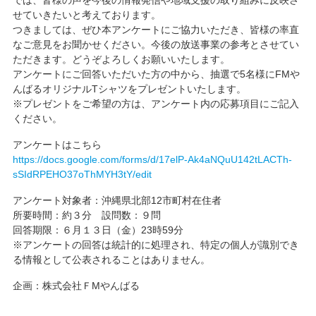
では、皆様の声を今後の情報発信や地域支援の取り組みに反映さ
せていきたいと考えております。
つきましては、ぜひ本アンケートにご協力いただき、皆様の率直
なご意見をお聞かせください。今後の放送事業の参考とさせてい
ただきます。どうぞよろしくお願いいたします。
アンケートにご回答いただいた方の中から、抽選で5名様にFMや
んばるオリジナルTシャツをプレゼントいたします。
※プレゼントをご希望の方は、アンケート内の応募項目にご記入
ください。
アンケートはこちら
https://docs.google.com/forms/d/17elP-Ak4aNQuU142tLACTh-
sSIdRPEHO37oThMYH3tY/edit
アンケート対象者：沖縄県北部12市町村在住者
所要時間：約３分 設問数：９問
回答期限：６月１３日（金）23時59分
※アンケートの回答は統計的に処理され、特定の個人が識別でき
る情報として公表されることはありません。
企画：株式会社ＦMやんばる